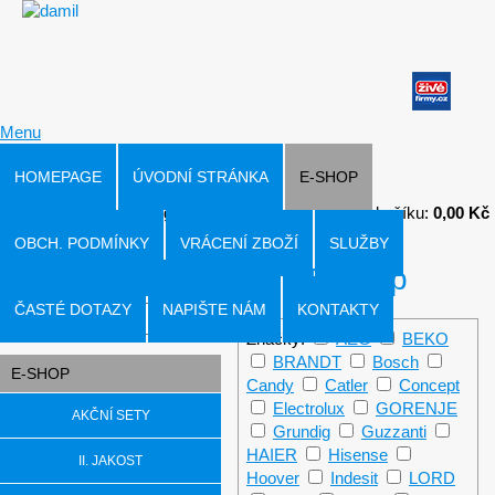
Menu
HOMEPAGE
ÚVODNÍ STRÁNKA
E-SHOP
Přihlásit
|
Registrace
V košíku:
0,00 Kč
OBCH. PODMÍNKY
VRÁCENÍ ZBOŽÍ
SLUŽBY
E-shop
Hledat v produktech
ČASTÉ DOTAZY
NAPIŠTE NÁM
KONTAKTY
Značky:
AEG
BEKO
BRANDT
Bosch
E-SHOP
Candy
Catler
Concept
Electrolux
GORENJE
AKČNÍ SETY
Grundig
Guzzanti
HAIER
Hisense
II. JAKOST
Hoover
Indesit
LORD