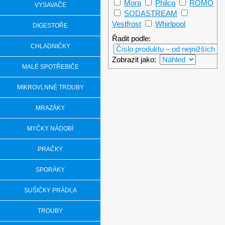
Mora
Philco
ROMO
VYSAVAČE
SODASTREAM
Vestfrost
Whirlpool
DIGESTOŘE
Řadit podle:
CHLADNIČKY
Zobrazit jako:
MALÉ SPOTŘEBIČE
Mrazáky Philco
MIKROVLNNÉ TROUBY
MRAZÁKY
MYČKY NÁDOBÍ
PRAČKY
SPORÁKY
SUŠIČKY PRÁDLA
TROUBY