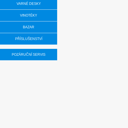
VARNÉ DESKY
VINOTÉKY
BAZAR
Šuplíkový mraz
FN619EAXL6
PŘÍSLUŠENSTVÍ
POZÁRUČNÍ SERVIS