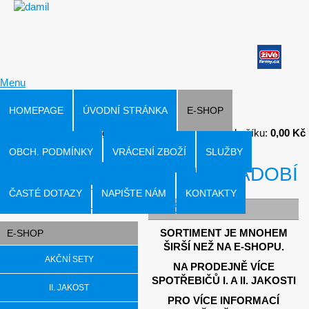
Menu
HOMEPAGE
ÚVODNÍ STRÁNKA
E-SHOP
Přihlásit
|
Registrace
V košíku:
0,00 Kč
OBCH. PODMÍNKY
VRÁCENÍ ZBOŽÍ
SLUŽBY
MYČKY NÁDOBÍ
Hledat v produktech
ČASTÉ DOTAZY
NAPIŠTE NÁM
KONTAKTY
MYČKY NÁDOBÍ
SORTIMENT JE MNOHEM
E-SHOP
ŠIRŠÍ NEŽ NA E-SHOPU.
AKČNÍ SETY
NA PRODEJNĚ VÍCE
SPOTŘEBIČŮ I. A II. JAKOSTI
II. JAKOST
PRO VÍCE INFORMACÍ