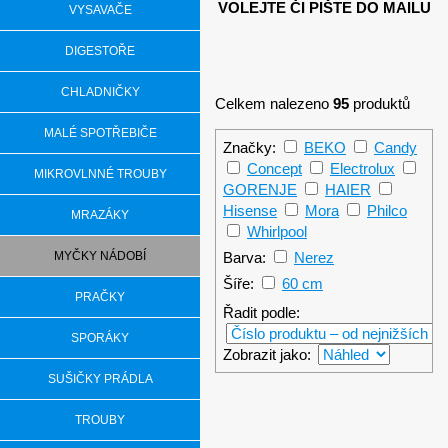
VOLEJTE ČI PIŠTE DO MAILU
VYSAVAČE
DIGESTOŘE
CHLADNIČKY
Celkem nalezeno
95
produktů
MALÉ SPOTŘEBIČE
Značky:
BEKO
Candy
Concept
Electrolux
MIKROVLNNÉ TROUBY
GORENJE
HAIER
Hisense
Mora
Philco
MRAZÁKY
Whirlpool
MYČKY NÁDOBÍ
Barva:
Nerez
Šíře:
60 cm
PRAČKY
Řadit podle:
SPORÁKY
Zobrazit jako:
SUŠIČKY PRÁDLA
Whirlpool WFC
TROUBY