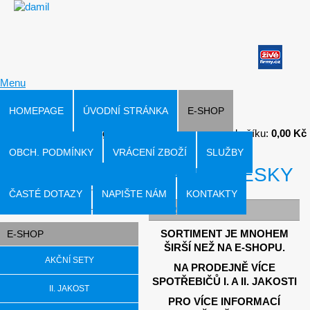
Menu
HOMEPAGE
ÚVODNÍ STRÁNKA
E-SHOP
Přihlásit
|
Registrace
V košíku:
0,00 Kč
OBCH. PODMÍNKY
VRÁCENÍ ZBOŽÍ
SLUŽBY
VARNÉ DESKY
Hledat v produktech
ČASTÉ DOTAZY
NAPIŠTE NÁM
KONTAKTY
VARNÉ DESKY
SORTIMENT JE MNOHEM
E-SHOP
ŠIRŠÍ NEŽ NA E-SHOPU.
AKČNÍ SETY
NA PRODEJNĚ VÍCE
SPOTŘEBIČŮ I. A II. JAKOSTI
II. JAKOST
PRO VÍCE INFORMACÍ