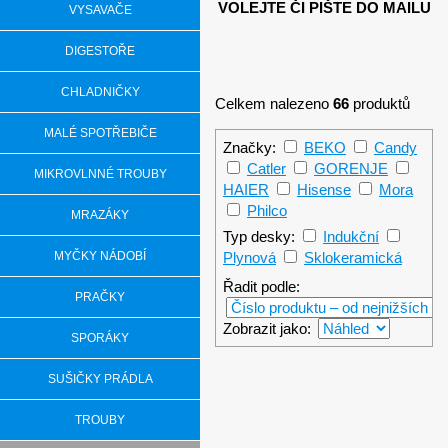
VOLEJTE ČI PIŠTE DO MAILU
VYSAVAČE
DIGESTOŘE
CHLADNIČKY
Celkem nalezeno
66
produktů
MALÉ SPOTŘEBIČE
Značky:
BEKO
Candy
Catler
GORENJE
MIKROVLNNÉ TROUBY
HAIER
Hisense
Mora
Philco
MRAZÁKY
Typ desky:
Indukční
MYČKY NÁDOBÍ
Plynová
Sklokeramická
Řadit podle:
PRAČKY
Zobrazit jako:
SPORÁKY
SET Mora VT 34
SUŠIČKY PRÁDLA
C
TROUBY