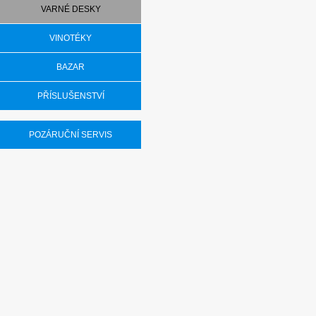
VARNÉ DESKY
VINOTÉKY
BAZAR
PŘÍSLUŠENSTVÍ
POZÁRUČNÍ SERVIS
Set výrobků Mo
VDI16DC