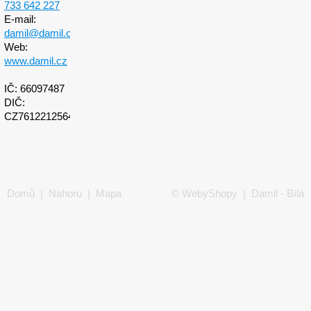
733 642 227
E-mail:
damil@damil.cz
Web:
www.damil.cz
IČ: 66097487
DIČ:
CZ7612212564
Domů
|
Nahoru
|
Mapa
©
WebyShopy
| Damil - Bílá
stránek
|
Tisk
technika