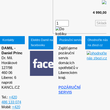
4 990,00 
Sklade
Kontakty
Elektro Damil na
Pozáruční servis
Ohodnoťte nás
facebooku
na zbozi.cz
DAMIL -
Zajišťujeme
Daniel Princ
pozáruční
Dr. Mil.
servis
Horákové
domácích
127/98
spotřebičů v
460 06
Libereckém
Liberec 6
kraji.
naproti
KANCL.CZ
POZÁRUČNÍ
SERVIS
Tel.:
+420
486 133 074
Mobil:
+420