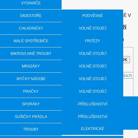
VYSAVAČE
VEŠKERÉ ZBOŽÍ UVEDENÉ V
DIGESTOŘE
PODVĚSNÉ
KATEGORII BAZAR JE
VĚTŠINOU
POUŽITÉ ZBOŽÍ
TELESKOPICKÉ VÝSUVNÉ
CHLADNIČKY
VOLNĚ STOJÍCÍ
Celkem nalezeno
3
produktů
KOMÍNOVÉ
VESTAVBY
MALÉ SPOTŘEBIČE
FRITÉZY
Značky:
BEKO
MIXÉRY
MIKROVLNNÉ TROUBY
VOLNĚ STOJÍCÍ
Concept
GORENJE
RYCHLOVARNÉ KONVICE
VESTAVNÉ
MRAZÁKY
VOLNĚ STOJÍCÍ
Řadit podle:
VYSAVAČE
VESTAVNÉ
MYČKY NÁDOBÍ
VOLNĚ STOJÍCÍ
Zobrazit jako:
VÝROBNÍKY LEDU
VESTAVNÉ
PRAČKY
VOLNĚ STOJÍCÍ
VÝROBNÍKY SODY
VESTAVNÉ
SPORÁKY
PŘÍSLUŠENSTVÍ
Vestaná myčka nádobí Concept
VAŘIČE
SE SUŠIČKOU
KOMBINOVANÉ
SUŠIČKY PRÁDLA
MNV4460
PŘÍSLUŠENSTVÍ
PŘÍSLUŠENSTVÍ
ELEKTRICKÉ
TROUBY