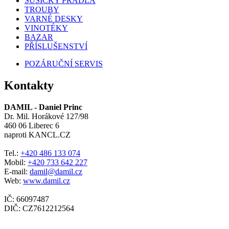
SUŠIČKY PRÁDLA
TROUBY
VARNÉ DESKY
VINOTÉKY
BAZAR
PŘÍSLUŠENSTVÍ
POZÁRUČNÍ SERVIS
Kontakty
DAMIL - Daniel Princ
Dr. Mil. Horákové 127/98
460 06 Liberec 6
naproti KANCL.CZ
Tel.:
+420 486 133 074
Mobil:
+420 733 642 227
E-mail:
damil@damil.cz
Web:
www.damil.cz
IČ: 66097487
DIČ: CZ7612212564