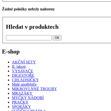
Žádné položky nebyly nalezeny
Hledat v produktech
E-shop
AKČNÍ SETY
II. jakost
VYSAVAČE
DIGESTOŘE
CHLADNIČKY
Malé spotřebiče
MIKROVLNNÉ TROUBY
MRAZÁKY
MYČKY NÁDOBÍ
PRAČKY
SPORÁKY