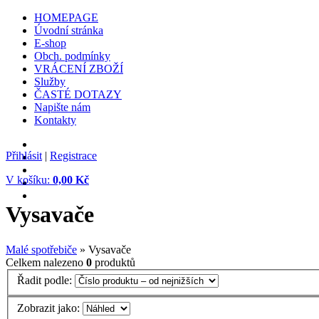
HOMEPAGE
Úvodní stránka
E-shop
Obch. podmínky
VRÁCENÍ ZBOŽÍ
Služby
ČASTÉ DOTAZY
Napište nám
Kontakty
Přihlásit
|
Registrace
V košíku:
0,00 Kč
Vysavače
Malé spotřebiče
» Vysavače
Celkem nalezeno
0
produktů
Řadit podle:
Zobrazit jako: