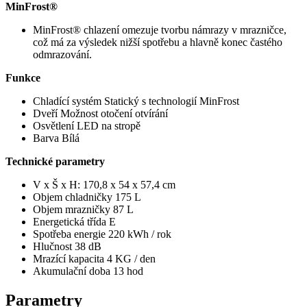
MinFrost®
MinFrost® chlazení omezuje tvorbu námrazy v mrazničce,
což má za výsledek nižší spotřebu a hlavně konec častého
odmrazování.
Funkce
Chladící systém Statický s technologií MinFrost
Dveří Možnost otočení otvírání
Osvětlení LED na stropě
Barva Bílá
Technické parametry
V x Š x H: 170,8 x 54 x 57,4 cm
Objem chladničky 175 L
Objem mrazničky 87 L
Energetická třída E
Spotřeba energie 220 kWh / rok
Hlučnost 38 dB
Mrazící kapacita 4 KG / den
Akumulační doba 13 hod
Parametry