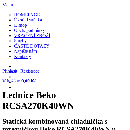
Menu
HOMEPAGE
Úvodní stránka
E-shop
Obch. podmínky
VRÁCENÍ ZBOŽÍ
Služby
ČASTÉ DOTAZY
Napište nám
Kontakty
Přihlásit
|
Registrace
V košíku:
0,00 Kč
Lednice Beko
RCSA270K40WN
Statická kombinovaná chladnička s
mrazničkou Beko RCSA270K40WN v