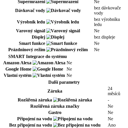
Supermrazení
Ne
bez dávkovače
Dávkovač vody
vody
bez výrobníku
Výrobník ledu
ledu
Varovný signál
Ne
Displej
bez displeje
Smart funkce
Ne
Prázdninový režim
Ne
SMART Integrace do systému
Amazon Alexa
Ne
Google Home
Ne
Vlastní systém
Ne
Další parametry
24
Záruka
měsíců
Rozšířená záruka
-
Rozšířená záruka značky
Ne
Gastro
Ne
Připojení na vodu
Ne
Bez připojení na vodu
Ano