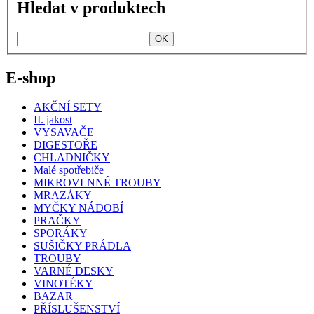
Hledat v produktech
E-shop
AKČNÍ SETY
II. jakost
VYSAVAČE
DIGESTOŘE
CHLADNIČKY
Malé spotřebiče
MIKROVLNNÉ TROUBY
MRAZÁKY
MYČKY NÁDOBÍ
PRAČKY
SPORÁKY
SUŠIČKY PRÁDLA
TROUBY
VARNÉ DESKY
VINOTÉKY
BAZAR
PŘÍSLUŠENSTVÍ