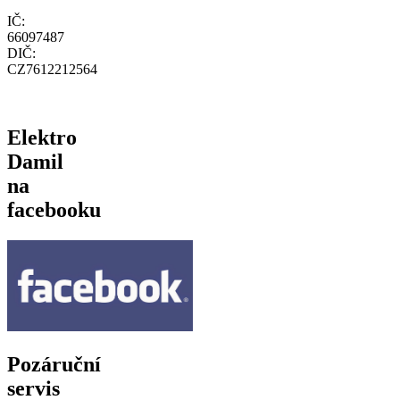
IČ:
66097487
DIČ:
CZ7612212564
Elektro
Damil
na
facebooku
Pozáruční
servis