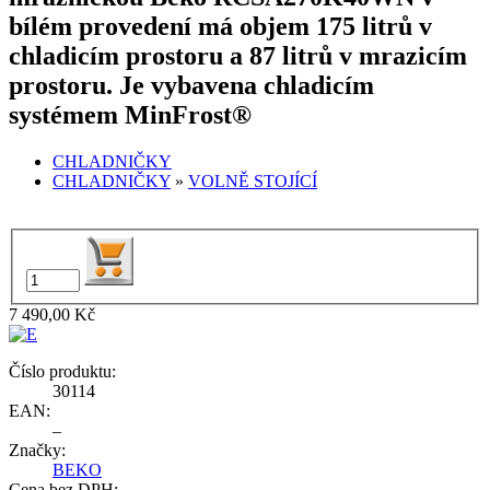
bílém provedení má objem 175 litrů v
chladicím prostoru a 87 litrů v mrazicím
prostoru. Je vybavena chladicím
systémem MinFrost®
CHLADNIČKY
CHLADNIČKY
»
VOLNĚ STOJÍCÍ
7 490,00 Kč
Číslo produktu:
30114
EAN:
–
Značky:
BEKO
Cena bez DPH: