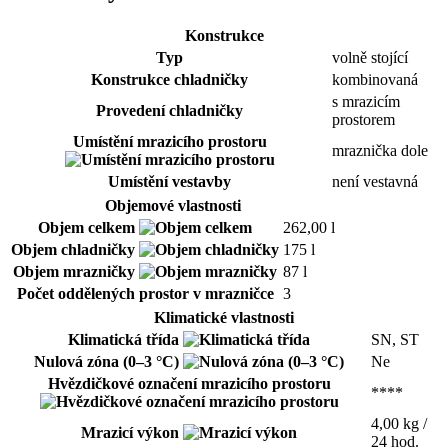
Konstrukce
Typ
volně stojící
Konstrukce chladničky
kombinovaná
s mrazicím
Provedení chladničky
prostorem
Umístění mrazicího prostoru
mraznička dole
Umístění vestavby
není vestavná
Objemové vlastnosti
Objem celkem
262,00 l
Objem chladničky
175 l
Objem mrazničky
87 l
Počet oddělených prostor v mrazničce
3
Klimatické vlastnosti
Klimatická třída
SN, ST
Nulová zóna (0–3 °C)
Ne
Hvězdičkové označení mrazicího prostoru
****
4,00 kg /
Mrazicí výkon
24 hod.