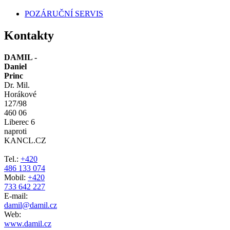
POZÁRUČNÍ SERVIS
Kontakty
DAMIL -
Daniel
Princ
Dr. Mil.
Horákové
127/98
460 06
Liberec 6
naproti
KANCL.CZ
Tel.:
+420
486 133 074
Mobil:
+420
733 642 227
E-mail:
damil@damil.cz
Web:
www.damil.cz