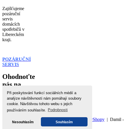
Zajišťujeme
pozáruční
servis
domácích
spotřebičů v
Libereckém
kraji.
POZÁRUČNÍ
SERVIS
Ohodnoťte
nás na
zbozi.cz
Při poskytování funkcí sociálních médií a
analýze návštěvnosti nám pomáhají soubory
cookie. Návštěvou tohoto webu s jejich
používáním souhlasíte.
Podrobnosti
Domů
|
Nahoru
|
Mapa stránek
|
Tisk
©
WebyShopy
| Damil -
Nesouhlasím
Souhlasím
Bílá technika