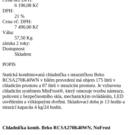
6 190,08 Kč
DPH:
21 %
Cena vč. DPH:
7 490,00 Kč
Váha:
57,50 Kg
záruka 2 roky:
Dostupnost:
Skladem
POPIS
Statická kombinovaná chladnička s mrazničkou Beko
RCSA270K40WN v bílém provedení má objem 175 litrů v
chladicím prostoru a 87 litrů v mrazicím prostoru. Je vybavena
chladicím systémem MinFrost®, který omezuje tvorbu námrazy,
policemi z bezpečnostního skla, mechanickým ovládáním, LED
osvětlením a výklopnými dveřmi. Skladovací doba je 13 hodin a
mrazicí kapacita 4 kg/24 hodin.
Chladnička komb. Beko RCSA270K40WN, NoFrost