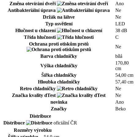
Změna otevírání dveří
Ano
Antibakteriální úprava
Ne
Držák na láhve
Ne
Typ osvětlení
LED
Hlučnost u chlazení
38 dB
Třída hlučnosti
C
Ochrana proti otiskům prstů
Ne
Barva chladničky
bílá
170,80
Výška chladničky
cm
Šířka chladničky
54,00 cm
Hloubka chladničky
57,40 cm
Retro chladničky
Ne
Značka kvality dTest
Ne
novinka
Ano
Značky
Beko
Distribuce
Distribuce
oficiální ČR
Rozměry výrobku
Šířka výrobku
54.0 cm