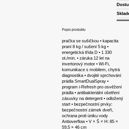
Dostu
Sklad
Popis produktu
pračka se sušičkou • kapacita
praní 8 kg / sušení 5 kg •
energetická třída D • 1 330
ot./min. • záruka 12 let na
invertorový motor • Wi-Fi,
komunikace s mobilem, chytrá
diagnostika • dvojité sprchování
prádla SmartDualSpray •
program i-Refresh pro osvěžení
prádla • antibakteriální ošetření
zásuvky na detergent • odložený
start • bezpečnostní prvky:
bezpečnostní zámek dveří,
ochrana proti úniku vody
Antioverflow • V × Š × H: 85 ×
59,5 × 46 cm