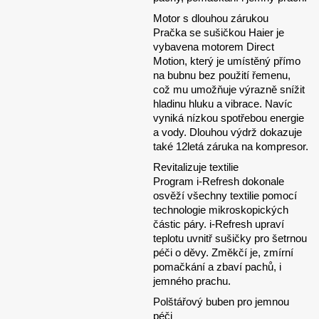
Motor s dlouhou zárukou
Pračka se sušičkou Haier je
vybavena motorem Direct
Motion, který je umístěný přímo
na bubnu bez použití řemenu,
což mu umožňuje výrazně snížit
hladinu hluku a vibrace. Navíc
vyniká nízkou spotřebou energie
a vody. Dlouhou výdrž dokazuje
také 12letá záruka na kompresor.
Revitalizuje textilie
Program i-Refresh dokonale
osvěží všechny textilie pomocí
technologie mikroskopických
částic páry. i-Refresh upraví
teplotu uvnitř sušičky pro šetrnou
péči o děvy. Změkčí je, zmírní
pomačkání a zbaví pachů, i
jemného prachu.
Polštářový buben pro jemnou
péči