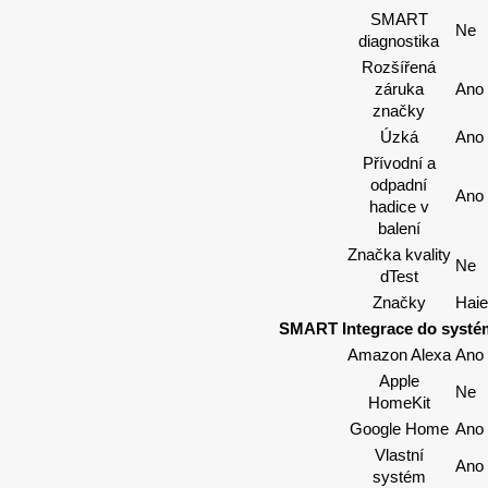
SMART
Ne
diagnostika
Rozšířená
záruka
Ano
značky
Úzká
Ano
Přívodní a
odpadní
Ano
hadice v
balení
Značka kvality
Ne
dTest
Značky
Haie
SMART Integrace do systé
Amazon Alexa
Ano
Apple
Ne
HomeKit
Google Home
Ano
Vlastní
Ano
systém