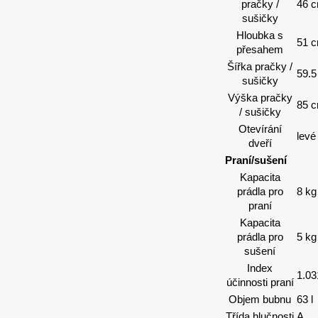
pračky /
46 
sušičky
Hloubka s
51 
přesahem
Šířka pračky /
59.
sušičky
Výška pračky
85 
/ sušičky
Otevírání
levé
dveří
Praní/sušení
Kapacita
prádla pro
8 kg
praní
Kapacita
prádla pro
5 kg
sušení
Index
1.03
účinnosti praní
Objem bubnu
63 l
Třída hlučnosti
A