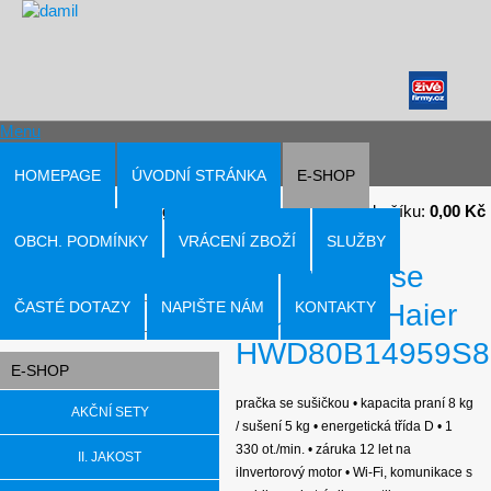
Menu
HOMEPAGE
ÚVODNÍ STRÁNKA
E-SHOP
Přihlásit
|
Registrace
V košíku:
0,00 Kč
OBCH. PODMÍNKY
VRÁCENÍ ZBOŽÍ
SLUŽBY
Pračka se
Hledat v produktech
ČASTÉ DOTAZY
NAPIŠTE NÁM
sušičkou Haier
KONTAKTY
HWD80B14959S
E-SHOP
pračka se sušičkou • kapacita praní 8 kg
AKČNÍ SETY
/ sušení 5 kg • energetická třída D • 1
330 ot./min. • záruka 12 let na
II. JAKOST
iInvertorový motor • Wi-Fi, komunikace s