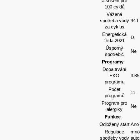
a sušení pro
100 cyklů
Vážená
spotřeba vody
44 l
za cyklus
Energetická
D
třída 2021
Úsporný
Ne
spotřebič
Programy
Doba trvání
EKO
3:35
programu
Počet
11
programů
Program pro
Ne
alergiky
Funkce
Odložený start
Ano
Regulace
mno
spotřeby vody
auto