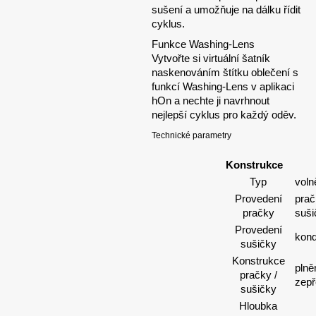
sušení a umožňuje na dálku řídit
cyklus.
Funkce Washing-Lens
Vytvořte si virtuální šatník
naskenováním štítku oblečení s
funkcí Washing-Lens v aplikaci
hOn a nechte ji navrhnout
nejlepší cyklus pro každý oděv.
Technické parametry
Konstrukce
Typ
volně
Provedení
prač
pračky
suši
Provedení
kon
sušičky
Konstrukce
plně
pračky /
zep
sušičky
Hloubka