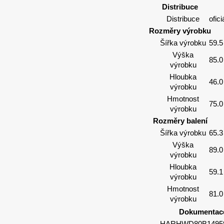
Distribuce
Distribuce
ofic
Rozměry výrobku
Šířka výrobku
59.
Výška
85.
výrobku
Hloubka
46.
výrobku
Hmotnost
75.0
výrobku
Rozměry balení
Šířka výrobku
65.
Výška
89.
výrobku
Hloubka
59.
výrobku
Hmotnost
81.0
výrobku
Dokumentace
HARHWD80B14959