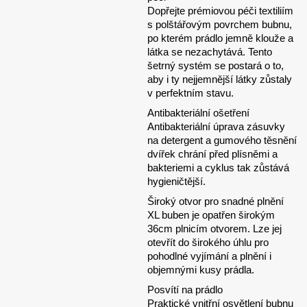
Dopřejte prémiovou péči textiliím
s polštářovým povrchem bubnu,
po kterém prádlo jemně klouže a
látka se nezachytává. Tento
šetrný systém se postará o to,
aby i ty nejjemnější látky zůstaly
v perfektním stavu.
Antibakteriální ošetření
Antibakteriální úprava zásuvky
na detergent a gumového těsnění
dvířek chrání před plísněmi a
bakteriemi a cyklus tak zůstává
hygieničtější.
Široký otvor pro snadné plnění
XL buben je opatřen širokým
36cm plnicím otvorem. Lze jej
otevřít do širokého úhlu pro
pohodlné vyjímání a plnění i
objemnými kusy prádla.
Posvítí na prádlo
Praktické vnitřní osvětlení bubnu