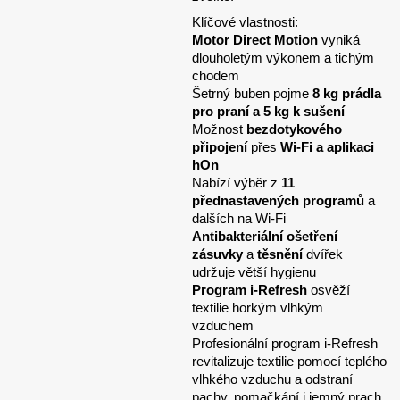
Klíčové vlastnosti:
Motor Direct Motion
vyniká
dlouholetým výkonem a tichým
chodem
Šetrný buben pojme
8 kg prádla
pro praní a 5 kg k sušení
Možnost
bezdotykového
připojení
přes
Wi-Fi a aplikaci
hOn
Nabízí výběr z
11
přednastavených programů
a
dalších na Wi-Fi
Antibakteriální ošetření
zásuvky
a
těsnění
dvířek
udržuje větší hygienu
Program i-Refresh
osvěží
textilie horkým vlhkým
vzduchem
Profesionální program i-Refresh
revitalizuje textilie pomocí teplého
vlhkého vzduchu a odstraní
pachy, pomačkání i jemný prach.