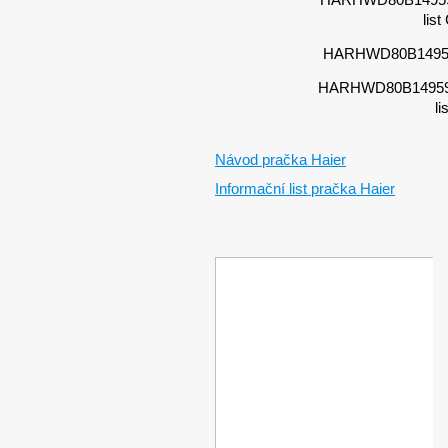
list
HARHWD80B1495
HARHWD80B14959
li
Návod pračka Haier
Informační list pračka Haier