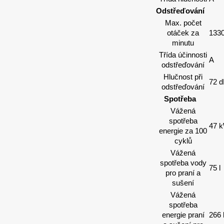
Odstřeďování
Max. počet
otáček za
1330
minutu
Třída účinnosti
A
odstřeďování
Hlučnost při
72 
odstřeďování
Spotřeba
Vážená
spotřeba
47 
energie za 100
cyklů
Vážená
spotřeba vody
75 l
pro praní a
sušení
Vážená
spotřeba
energie praní
266