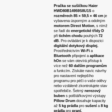
Pračka se sušičkou Haier
HWD80B14959S8U1S
o
rozměrech 85 × 59,5 × 46 cm
je
vybavena úsporným a odolným
motorem Direct Motion
, s nímž
se řadí do
energetické třídy D
při
tichém chodu
pouhých
72
dB
. Pro ovládání je k dispozici
digitální dotykový displej.
Prostřednictvím
Wi-Fi
a
Bluetooth
připojení a
aplikace
hOn
se vám otevírá přístup k
více než
60 dalším programům
a funkcím. Získáte navíc návrhy
pro nastavení nejlepšího
programu pro péči o vaše oděvy
nebo vzdáleně zkontrolujete stav
spotřebiče. Šetrný
nerezový
buben
s polštářkovými výstupy
Pillow Drum
dosahuje kapacity
až
5 kg prádla
pro
sušení
a
8 kg
prádla
pro
praní.