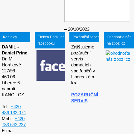
20/10/2023
Kontakty
Elektro Damil na
Pozáruční servis
Ohodnoťte nás
facebooku
na zbozi.cz
DAMIL -
Zajišťujeme
Daniel Princ
pozáruční
Dr. Mil.
servis
Horákové
domácích
127/98
spotřebičů v
460 06
Libereckém
Liberec 6
kraji.
naproti
KANCL.CZ
POZÁRUČNÍ
SERVIS
Tel.:
+420
486 133 074
Mobil:
+420
733 642 227
E-mail: