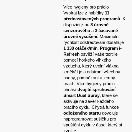
Více hygieny pro prádlo
Vybírat lze z nabídky
11
přednastavených programů
. K
dispozici jsou
3 úrovně
senzorového
a
3 časované
úrovně vysušení.
Maximální
rychlost odstřeďování dosahuje
1 330 otáček/min
.
Program i-
Refresh
osvěží vaše textilie
pomocí horkého vlhkého
vzduchu, který uvolní vlákna,
změkčí je a odstraní všechny
pachy, pomačkání a jemný
prach. Více hygieny prádlu
přináší
dvojité sprchování
Smart Dual Spray
, které se
aktivuje na závěr každého
pracího cyklu. Chytrá funkce
odloženého startu
dovoluje
naprogramovat sušičku pro
spuštění cyklu v čase, který si
zvolíte.