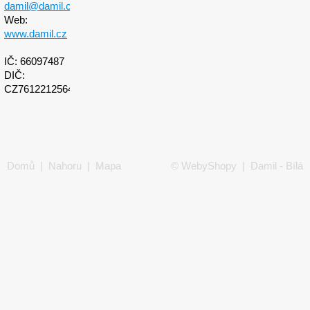
damil@damil.cz
Web:
www.damil.cz
IČ: 66097487
DIČ:
CZ7612212564
Domů
|
Nahoru
|
Mapa
©
WebyShopy
| Damil - Bílá
stránek
|
Tisk
technika