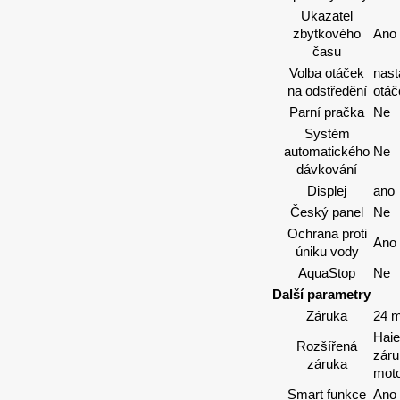
Ukazatel
zbytkového
Ano
času
Volba otáček
nast
na odstředění
otáč
Parní pračka
Ne
Systém
automatického
Ne
dávkování
Displej
ano
Český panel
Ne
Ochrana proti
Ano
úniku vody
AquaStop
Ne
Další parametry
Záruka
24 
Haie
Rozšířená
záru
záruka
mot
Smart funkce
Ano