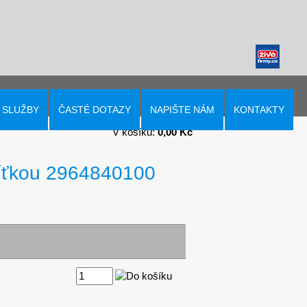
SLUŽBY
ČASTÉ DOTAZY
NAPIŠTE NÁM
KONTAKTY
V košíku:
0,00 Kč
 síťkou 2964840100