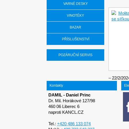
VARNÉ DESKY
VINOTÉKY
BAZAR
PŘÍSLUŠENSTVÍ
POZÁRUČNÍ SERVIS
22/2/202
Kontakty
El
DAMIL - Daniel Princ
Dr. Mil. Horákové 127/98
460 06 Liberec 6
naproti KANCL.CZ
Tel.:
+420 486 133 074