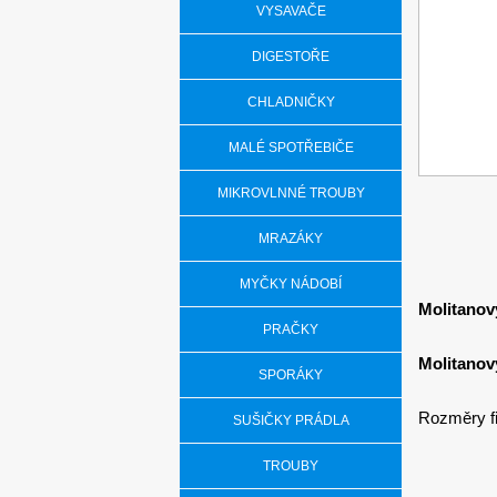
VYSAVAČE
DIGESTOŘE
CHLADNIČKY
MALÉ SPOTŘEBIČE
MIKROVLNNÉ TROUBY
MRAZÁKY
MYČKY NÁDOBÍ
Molitanový
PRAČKY
Molitanov
SPORÁKY
Rozměry fi
SUŠIČKY PRÁDLA
TROUBY