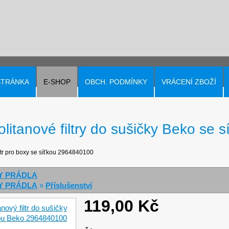
STRÁNKA
E-SHOP
OBCH. PODMÍNKY
VRÁCENÍ ZBOŽÍ
litanové filtry do sušičky Beko se
iltr pro boxy se síťkou 2964840100
Y PRÁDLA
Y PRÁDLA
»
Příslušenství
119,00 Kč