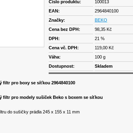
Číslo produktu:
100013
EAN:
2964840100
Značky:
BEKO
Cena bez DPH:
98,35 Kč
DPH:
21 %
Cena vč. DPH:
119,00 Kč
Váha:
100 g
Dostupnost:
Skladem
 filtr pro boxy se síťkou 2964840100
ý filtr pro modely sušiček Beko s boxem se síťkou
ltru do sušičky prádla 245 x 155 x 11 mm