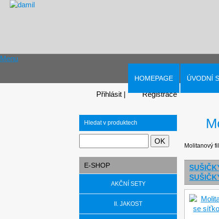
Menu
HOMEPAGE
ÚVODNÍ 
Přihlásit
|
Registrace
Mo
Hledat v produktech
Molitanový f
E-SHOP
SUŠIČK
SUŠIČK
AKČNÍ SETY
II. JAKOST