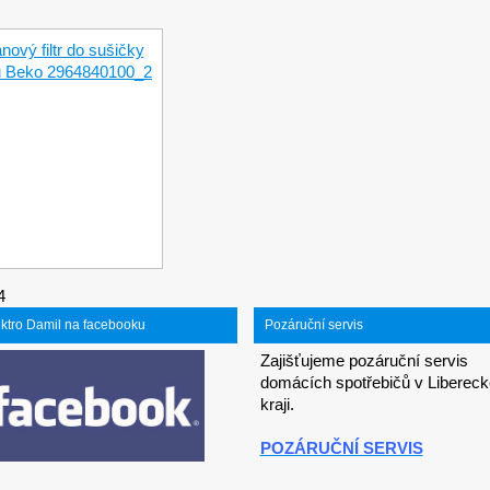
4
ektro Damil na facebooku
Pozáruční servis
Zajišťujeme pozáruční servis
domácích spotřebičů v Liberec
kraji.
POZÁRUČNÍ SERVIS