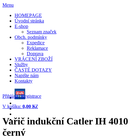
Menu
HOMEPAGE
Úvodní stránka
E-shop
Seznam značek
Obch. podmínky
Expedice
Reklamace
Doprava
VRÁCENÍ ZBOŽÍ
Služby
ČASTÉ DOTAZY
Napište nám
Kontakty
Přihlásit
|
Registrace
V košíku:
0,00 Kč
Vařič indukční Catler IH 4010
černý