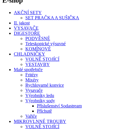
E-shop
AKČNÍ SETY
SET PRAČKA A SUŠIČKA
II. jakost
VYSAVAČE
DIGESTOŘE
PODVĚSNÉ
Teleskopické výsuvné
KOMÍNOVÉ
CHLADNIČKY
VOLNĚ STOJÍCÍ
VESTAVBY
Malé spotřebiče
Fritézy
Mixéry
Rychlovarné konvice
Vysavače
Výrobníky ledu
Výrobníky sody
Příslušenství Sodastream
Příchutě
Vařiče
MIKROVLNNÉ TROUBY
VOLNĚ STOJÍCÍ