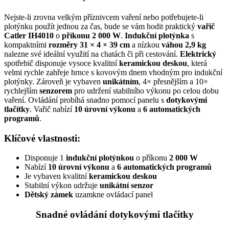
Nejste-li zrovna velkým příznivcem vaření nebo potřebujete-li
plotýnku použít jednou za čas, bude se vám hodit praktický
vařič
Catler IH4010
o
příkonu 2 000 W
.
Indukční
plotýnka
s
kompaktními
rozměry 31 × 4 × 39 cm
a nízkou
váhou 2,9 kg
nalezne své ideální využití na chatách či při cestování.
Elektrický
spotřebič disponuje vysoce kvalitní
keramickou
deskou
, která
velmi rychle zahřeje hrnce s kovovým dnem vhodným pro indukční
plotýnky. Zároveň je vybaven
u
nikátním
, 4× přesnějším a 10×
rychlejším
senzorem
pro udržení stabilního výkonu po celou dobu
vaření. Ovládání probíhá snadno pomocí panelu s
dotykovými
tlačítky
. Vařič nabízí
10
úrovní
výkonu
a
6 automatických
programů
.
Klíčové vlastnosti:
Disponuje 1
indukční plotýnkou
o příkonu
2 000 W
Nabízí
10 úrovní výkonu
a
6 automatických programů
Je vybaven kvalitní
keramickou deskou
Stabilní výkon udržuje
unikátní
senzor
Dětský zámek
uzamkne ovládací panel
Snadné ovládání dotykovými tlačítky