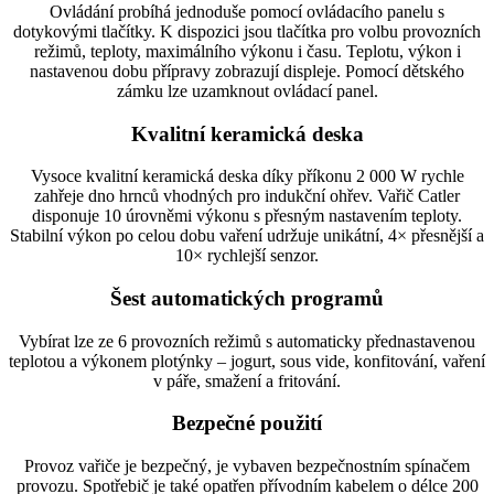
Ovládání probíhá jednoduše pomocí ovládacího panelu s
dotykovými tlačítky. K dispozici jsou tlačítka pro volbu provozních
režimů, teploty, maximálního výkonu i času. Teplotu, výkon i
nastavenou dobu přípravy zobrazují displeje. Pomocí dětského
zámku lze uzamknout ovládací panel.
Kvalitní keramická deska
Vysoce kvalitní keramická deska díky příkonu 2 000 W rychle
zahřeje dno hrnců vhodných pro indukční ohřev. Vařič Catler
disponuje 10 úrovněmi výkonu s přesným nastavením teploty.
Stabilní výkon po celou dobu vaření udržuje unikátní, 4× přesnější a
10× rychlejší senzor.
Šest automatických programů
Vybírat lze ze 6 provozních režimů s automaticky přednastavenou
teplotou a výkonem plotýnky – jogurt, sous vide, konfitování, vaření
v páře, smažení a fritování.
Bezpečné použití
Provoz vařiče je bezpečný, je vybaven bezpečnostním spínačem
provozu. Spotřebič je také opatřen přívodním kabelem o délce 200