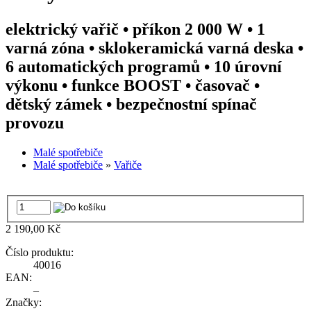
elektrický vařič • příkon 2 000 W • 1
varná zóna • sklokeramická varná deska •
6 automatických programů • 10 úrovní
výkonu • funkce BOOST • časovač •
dětský zámek • bezpečnostní spínač
provozu
Malé spotřebiče
Malé spotřebiče
»
Vařiče
2 190,00 Kč
Číslo produktu:
40016
EAN:
–
Značky: