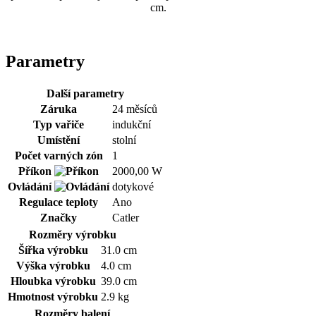
cm.
Parametry
Další parametry
Záruka
24 měsíců
Typ vařiče
indukční
Umístění
stolní
Počet varných zón
1
Příkon
2000,00 W
Ovládání
dotykové
Regulace teploty
Ano
Značky
Catler
Rozměry výrobku
Šířka výrobku
31.0 cm
Výška výrobku
4.0 cm
Hloubka výrobku
39.0 cm
Hmotnost výrobku
2.9 kg
Rozměry balení