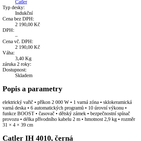
Catler
Typ desky:
Indukční
Cena bez DPH:
2 190,00 Kč
DPH:
–
Cena vč. DPH:
2 190,00 Kč
Váha:
3,40 Kg
záruka 2 roky:
Dostupnost:
Skladem
Popis a parametry
elektrický vařič • příkon 2 000 W • 1 varná zóna • sklokeramická
varná deska • 6 automatických programů • 10 úrovní výkonu •
funkce BOOST • časovač • dětský zámek • bezpečnostní spínač
provozu • délka přívodního kabelu 2 m • hmotnost 2,9 kg • rozměr
31 × 4 × 39 cm
Catler IH 4010, černá