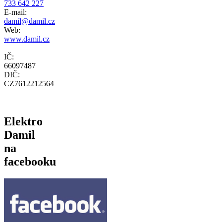
733 642 227
E-mail:
damil@damil.cz
Web:
www.damil.cz
IČ:
66097487
DIČ:
CZ7612212564
Elektro
Damil
na
facebooku