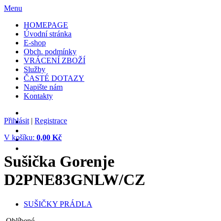
Menu
HOMEPAGE
Úvodní stránka
E-shop
Obch. podmínky
VRÁCENÍ ZBOŽÍ
Služby
ČASTÉ DOTAZY
Napište nám
Kontakty
Přihlásit
|
Registrace
V košíku:
0,00 Kč
Sušička Gorenje
D2PNE83GNLW/CZ
SUŠIČKY PRÁDLA
Oblíbené