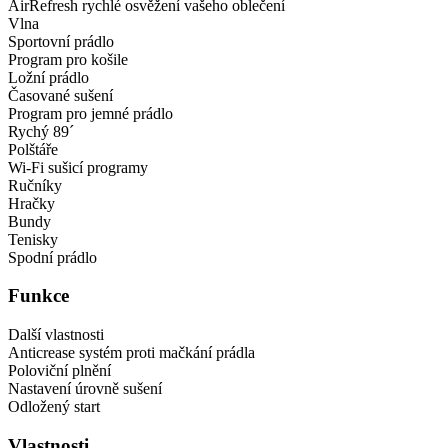
AirRefresh rychlé osvěžení vašeho oblečení
Vlna
Sportovní prádlo
Program pro košile
Ložní prádlo
Časované sušení
Program pro jemné prádlo
Rychý 89´
Polštáře
Wi-Fi sušicí programy
Ručníky
Hračky
Bundy
Tenisky
Spodní prádlo
Funkce
Další vlastnosti
Anticrease systém proti mačkání prádla
Poloviční plnění
Nastavení úrovně sušení
Odložený start
Vlastnosti