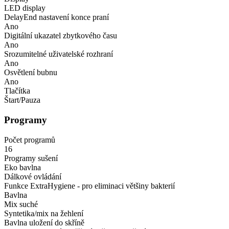
LED display
DelayEnd nastavení konce praní
Ano
Digitální ukazatel zbytkového času
Ano
Srozumitelné uživatelské rozhraní
Ano
Osvětlení bubnu
Ano
Tlačítka
Štart/Pauza
Programy
Počet programů
16
Programy sušení
Eko bavlna
Dálkové ovládání
Funkce ExtraHygiene - pro eliminaci většiny bakterií
Bavlna
Mix suché
Syntetika/mix na žehlení
Bavlna uložení do skříně