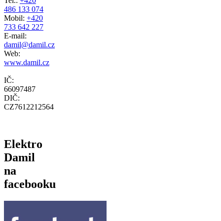
Tel.:
+420
486 133 074
Mobil:
+420
733 642 227
E-mail:
damil@damil.cz
Web:
www.damil.cz
IČ:
66097487
DIČ:
CZ7612212564
Elektro
Damil
na
facebooku