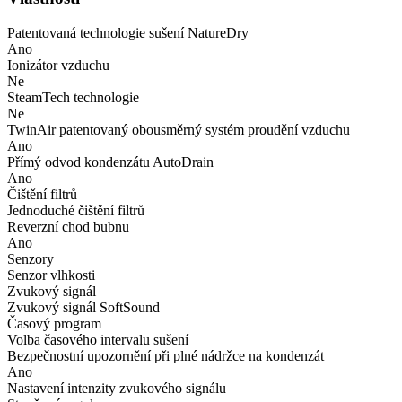
Patentovaná technologie sušení NatureDry
Ano
Ionizátor vzduchu
Ne
SteamTech technologie
Ne
TwinAir patentovaný obousměrný systém proudění vzduchu
Ano
Přímý odvod kondenzátu AutoDrain
Ano
Čištění filtrů
Jednoduché čištění filtrů
Reverzní chod bubnu
Ano
Senzory
Senzor vlhkosti
Zvukový signál
Zvukový signál SoftSound
Časový program
Volba časového intervalu sušení
Bezpečnostní upozornění při plné nádržce na kondenzát
Ano
Nastavení intenzity zvukového signálu