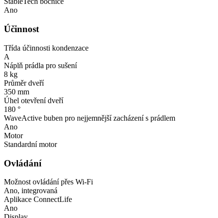
StableTech bočnice
Ano
Účinnost
Třída účinnosti kondenzace
A
Náplň prádla pro sušení
8 kg
Průměr dveří
350 mm
Úhel otevření dveří
180 °
WaveActive buben pro nejjemnější zacházení s prádlem
Ano
Motor
Standardní motor
Ovládání
Možnost ovládání přes Wi-Fi
Ano, integrovaná
Aplikace ConnectLife
Ano
Display