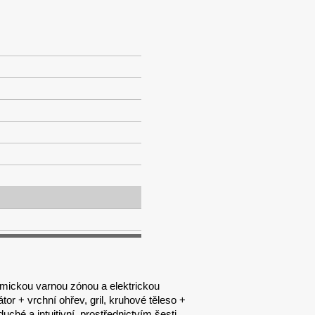
mickou varnou zónou a elektrickou
átor + vrchní ohřev, gril, kruhové těleso +
uché a intuitivní, prostřednictvím šesti