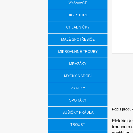
VYSAVAČE
DIGESTOŘE
CHLADNIČKY
MALÉ SPOTŘEBIČE
MIKROVLNNÉ TROUBY
MRAZÁKY
MYČKY NÁDOBÍ
PRAČKY
SPORÁKY
Popis produk
SUŠIČKY PRÁDLA
Elektrický
TROUBY
troubou o o
ventilátor,