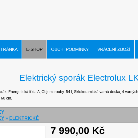
STRÁNKA
E-SHOP
OBCH. PODMÍNKY
VRÁCENÍ ZBOŽÍ
Elektrický sporák Electrolux
orák, Energetická třída A, Objem trouby: 54 l, Sklokeramická varná deska, 4 varných 
 60 cm.
KY
KY
»
ELEKTRICKÉ
7 990,00 Kč