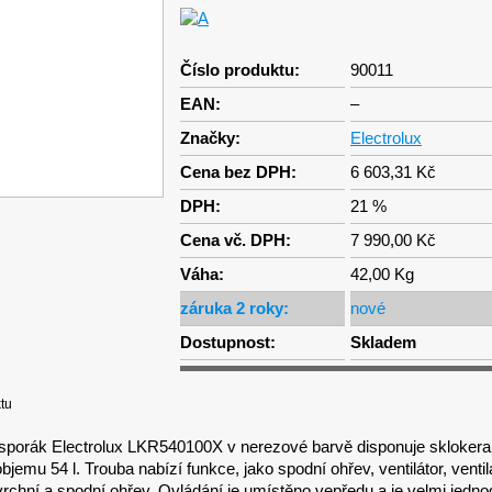
Číslo produktu:
90011
EAN:
–
Značky:
Electrolux
Cena bez DPH:
6 603,31 Kč
DPH:
21 %
Cena vč. DPH:
7 990,00 Kč
Váha:
42,00 Kg
záruka 2 roky:
nové
Dostupnost:
Skladem
tu
 sporák Electrolux LKR540100X v nerezové barvě disponuje sklokera
bjemu 54 l. Trouba nabízí funkce, jako spodní ohřev, ventilátor, ventil
 vrchní a spodní ohřev. Ovládání je umístěno vepředu a je velmi jednod