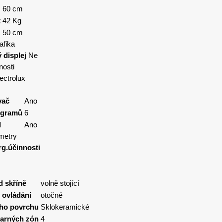
60 cm
t
42 Kg
50 cm
afika
 displej
Ne
nosti
ectrolux
vač
Ano
ogramů
6
l
Ano
metry
rg.účinnosti
d skříně
volně stojící
 ovládání
otočné
ího povrchu
Sklokeramické
varných zón
4