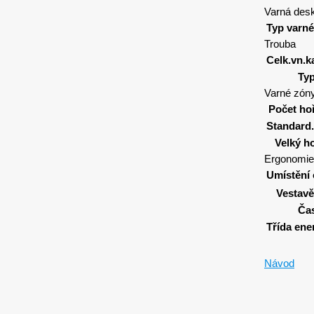
Varná des
Typ varné
Trouba
Celk.vn.k
Typ
Varné zón
Počet ho
Standard
Velký h
Ergonomie
Umístění 
Vestavě
Ča
Třída ene
Návod