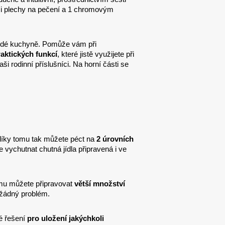
mi plechy na pečení a 1 chromovým
aždé kuchyně. Pomůže vám při
raktických funkcí
, které jistě využijete při
i rodinní příslušníci. Na horní části se
díky tomu tak můžete péct na
2 úrovních
e vychutnat chutná jídla připravená i ve
mu můžete připravovat
větší množství
 žádný problém.
lé řešení
pro uložení jakýchkoli