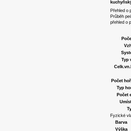
kuchyňsk
Přehled o 
Průběh peč
přehled o 
Poče
Vzh
Syst
Typ 
Celk.vn.
Počet ho
Typ ho
Počet 
Umíst
T
Fyzické vl
Barva
Výška