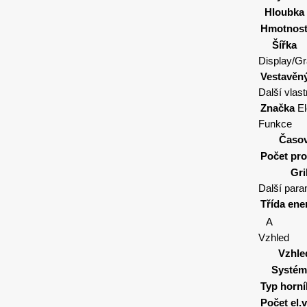
Hloubka
Hmotnos
Šířka
Display/Gr
Vestavěný
Další vlast
Značka
El
Funkce
Časo
Počet pr
Gri
Další para
Třída ene
A
Vzhled
Vzhle
Systém
Typ horn
Počet el.