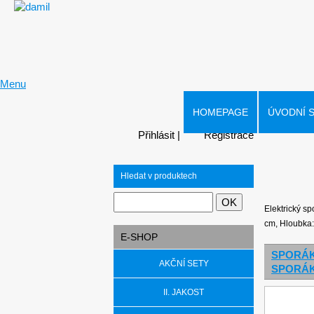
Menu
HOMEPAGE
ÚVODNÍ 
Přihlásit
|
Registrace
Hledat v produktech
Elektrický sp
cm, Hloubka:
E-SHOP
SPORÁ
AKČNÍ SETY
SPORÁ
II. JAKOST