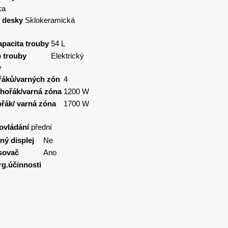
ka
 desky
Sklokeramická
apacita trouby
54 L
 trouby
Elektrický
y
řáků/varných zón
4
.hořák/varná zóna
1200 W
ořák/ varná zóna
1700 W
ovládání
přední
ný displej
Ne
sovač
Ano
rg.účinnosti