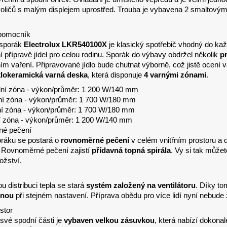
oličů s malým displejem uprostřed. Trouba je vybavena 2 smaltový
 pomocník
 sporák
Electrolux LKR540100X
je klasický spotřebič vhodný do k
 přípravě jídel pro celou rodinu. Sporák do výbavy obdržel několik
p
m vaření. Připravované jídlo bude chutnat výborně, což jistě ocení vaš
klokeramická varná deska
, která disponuje
4 varnými zónami
.
dní zóna - výkon/průměr: 1 200 W/140 mm
ní zóna - výkon/průměr: 1 700 W/180 mm
ní zóna - výkon/průměr: 1 700 W/180 mm
í zóna - výkon/průměr: 1 200 W/140 mm
é pečení
ráku se postará o
rovnoměrné pečení
v celém vnitřním prostoru a 
. Rovnoměrné pečení zajistí
přídavná topná spirála
. Vy si tak můžet
ožství.
u distribuci tepla se stará
systém založený na ventilátoru
. Díky to
dnou
při stejném nastavení. Příprava obědu pro více lidí nyní nebude
stor
své spodní části je
vybaven velkou zásuvkou
, která nabízí dokona