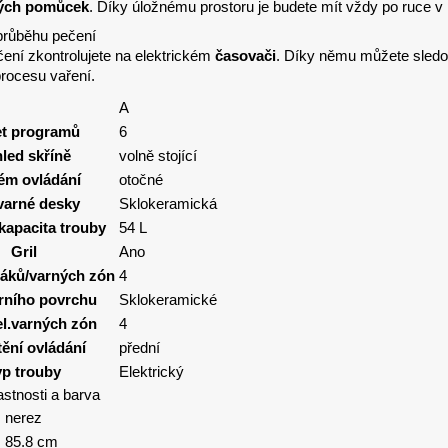
ých pomůcek
. Díky úložnému prostoru je budete mít vždy po ruce v 
průběhu pečení
ení zkontrolujete na elektrickém
časovači
. Díky němu můžete sledova
procesu vaření.
A
t programů
6
led skříně
volně stojící
ém ovládání
otočné
varné desky
Sklokeramická
kapacita trouby
54 L
Gril
Ano
řáků/varných zón
4
rního povrchu
Sklokeramické
el.varných zón
4
ění ovládání
přední
yp trouby
Elektrický
astnosti a barva
nerez
85.8 cm