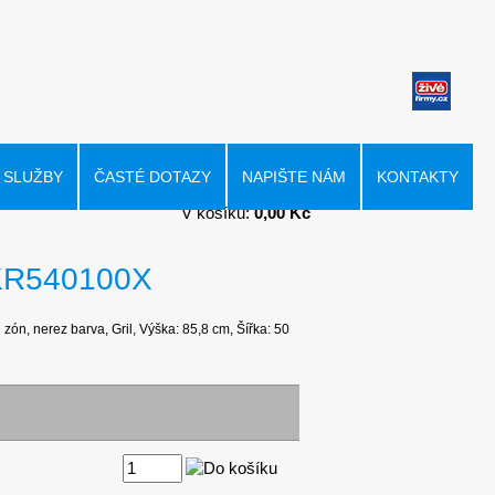
SLUŽBY
ČASTÉ DOTAZY
NAPIŠTE NÁM
KONTAKTY
V košíku:
0,00 Kč
 LKR540100X
zón, nerez barva, Gril, Výška: 85,8 cm, Šířka: 50