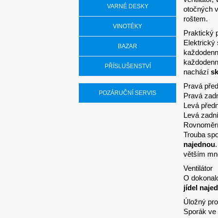
VARNÉ DESKY
otočných v
roštem.
VINOTÉKY
Praktický
Elektrický
BAZAR
každodenní
každodenní
PŘÍSLUŠENSTVÍ
nachází
s
Pravá pře
POZÁRUČNÍ SERVIS
Pravá zad
Levá před
Levá zadn
Rovnoměrn
Trouba spo
najednou
větším mn
Ventilátor
O dokonalo
jídel naje
Úložný pro
Sporák ve 