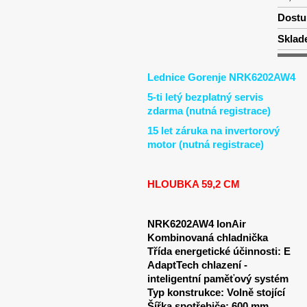
Dostu
Sklad
Lednice Gorenje NRK6202AW4
5-ti letý bezplatný servis
zdarma (nutná registrace)
15 let záruka na invertorový
motor (nutná registrace)
HLOUBKA 59,2 CM
NRK6202AW4 IonAir
Kombinovaná chladnička
Třída energetické účinnosti: E
AdaptTech chlazení -
inteligentní paměťový systém
Typ konstrukce: Volně stojící
Šířka spotřebiče: 600 mm