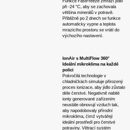
Funkce FastFreeze zmrazí jídlo
při -24 °C, aby se zachovala
většina minerálů v potravě.
Přibližně po 2 dnech se funkce
automaticky vypne a teplota
mrazicího prostoru se vrátí do
výchozího nastavení.
IonAir s MultiFlow 360°
Ideální mikroklima na každé
polici
Pokročilá technologie v
chladničkách simuluje přirozený
proces ionizace, aby jídlo zůstalo
déle čerstvé. Negativně nabité
ionty generované zařízením
neustále obnovují vzduch tak,
aby napodobovaly přírodní
mikroklima, čímž vytvářejí
ideální prostředí pro čerstvé
potraviny. Větrací systém