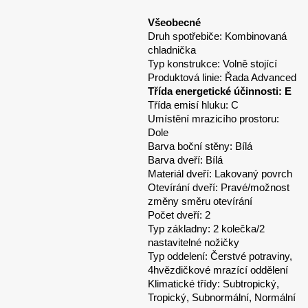
Všeobecné
Druh spotřebiče: Kombinovaná
chladnička
Typ konstrukce: Volně stojící
Produktová linie: Řada Advanced
Třída energetické účinnosti: E
Třída emisí hluku: C
Umístění mrazicího prostoru:
Dole
Barva boční stěny: Bílá
Barva dveří: Bílá
Materiál dveří: Lakovaný povrch
Otevírání dveří: Pravé/možnost
změny směru otevírání
Počet dveří: 2
Typ základny: 2 kolečka/2
nastavitelné nožičky
Typ oddelení: Čerstvé potraviny,
4hvězdičkové mrazící oddělení
Klimatické třídy: Subtropický,
Tropický, Subnormální, Normální