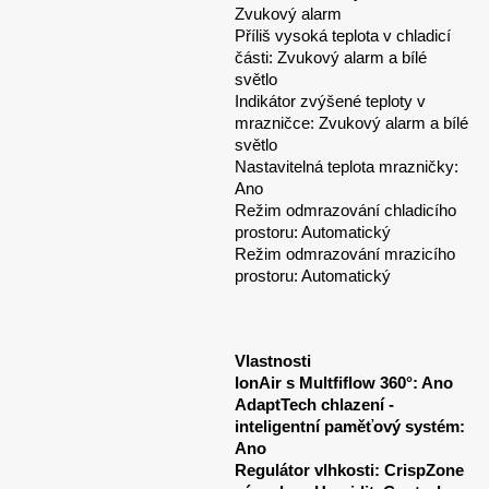
Zvukový alarm
Příliš vysoká teplota v chladicí
části: Zvukový alarm a bílé
světlo
Indikátor zvýšené teploty v
mrazničce: Zvukový alarm a bílé
světlo
Nastavitelná teplota mrazničky:
Ano
Režim odmrazování chladicího
prostoru: Automatický
Režim odmrazování mrazicího
prostoru: Automatický
Vlastnosti
IonAir s Multfiflow 360°: Ano
AdaptTech chlazení -
inteligentní paměťový systém:
Ano
Regulátor vlhkosti: CrispZone