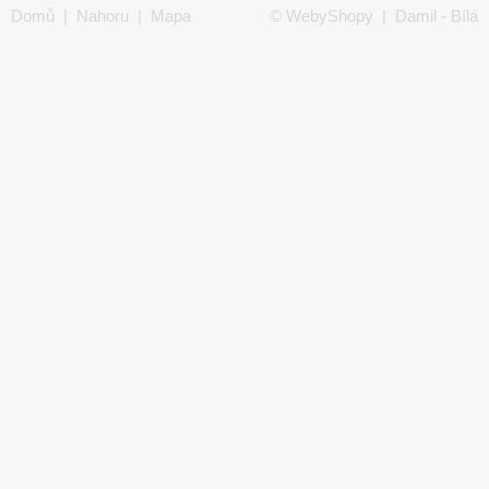
Domů
|
Nahoru
|
Mapa
©
WebyShopy
| Damil - Bílá
stránek
|
Tisk
technika