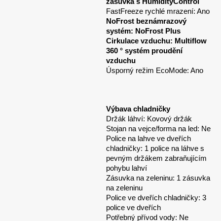
zásuvka s HumidityControl
FastFreeze rychlé mrazení: Ano
NoFrost beznámrazový
systém: NoFrost Plus
Cirkulace vzduchu: Multiflow
360 ° systém proudění
vzduchu
Úsporný režim EcoMode: Ano
Výbava chladničky
Držák láhví: Kovový držák
Stojan na vejce/forma na led: Ne
Police na lahve ve dveřích
chladničky: 1 police na láhve s
pevným držákem zabraňujícím
pohybu lahví
Zásuvka na zeleninu: 1 zásuvka
na zeleninu
Police ve dveřích chladničky: 3
police ve dveřích
Potřebný přívod vody: Ne