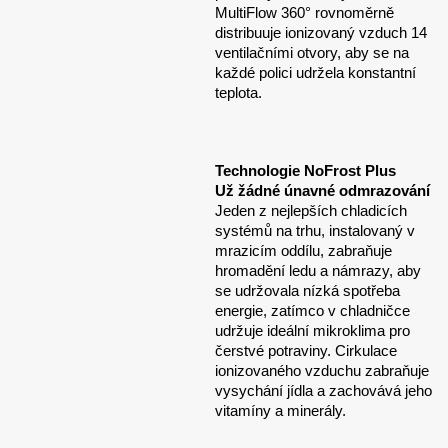
MultiFlow 360° rovnoměrně
distribuuje ionizovaný vzduch 14
ventilačními otvory, aby se na
každé polici udržela konstantní
teplota.
Technologie NoFrost Plus
Už žádné únavné odmrazování
Jeden z nejlepších chladicích
systémů na trhu, instalovaný v
mrazicím oddílu, zabraňuje
hromadění ledu a námrazy, aby
se udržovala nízká spotřeba
energie, zatímco v chladničce
udržuje ideální mikroklima pro
čerstvé potraviny. Cirkulace
ionizovaného vzduchu zabraňuje
vysychání jídla a zachovává jeho
vitamíny a minerály.