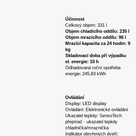
Účinnost
Celkový objem: 331 l
Objem chladicího oddílu: 235 l
Objem mrazicího oddílu: 96 l
Mrazící kapacita za 24 hodin: 9
kg
Skladovací doba při výpadku
el. energie: 10 h
Odhadovaná roční spotřeba
energie: 245.83 kWh
Ovládání
Display: LED display
Ovládání: Elektronické ovládání
Ukazatel teploty: SensoTech
přepínač - ukazatel teploty
chladnička/mraznička
Indikátor otevřených dveří: