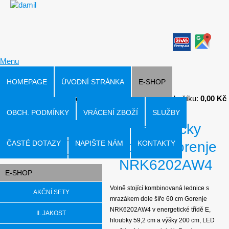
Menu
HOMEPAGE
ÚVODNÍ STRÁNKA
E-SHOP
Přihlásit
|
Registrace
V košíku:
0,00 Kč
OBCH. PODMÍNKY
VRÁCENÍ ZBOŽÍ
SLUŽBY
Chladničky
Hledat v produktech
ČASTÉ DOTAZY
NAPIŠTE NÁM
lednice Gorenje
KONTAKTY
NRK6202AW4
E-SHOP
Volně stojící kombinovaná lednice s
AKČNÍ SETY
mrazákem dole šíře 60 cm Gorenje
NRK6202AW4 v energetické třídě E,
II. JAKOST
hloubky 59,2 cm a výšky 200 cm, LED