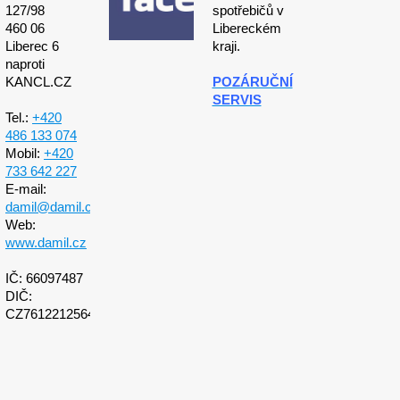
127/98
spotřebičů v
460 06
Libereckém
Liberec 6
kraji.
naproti
KANCL.CZ
POZÁRUČNÍ
SERVIS
Tel.:
+420
486 133 074
Mobil:
+420
733 642 227
E-mail:
damil@damil.cz
Web:
www.damil.cz
IČ: 66097487
DIČ:
CZ7612212564