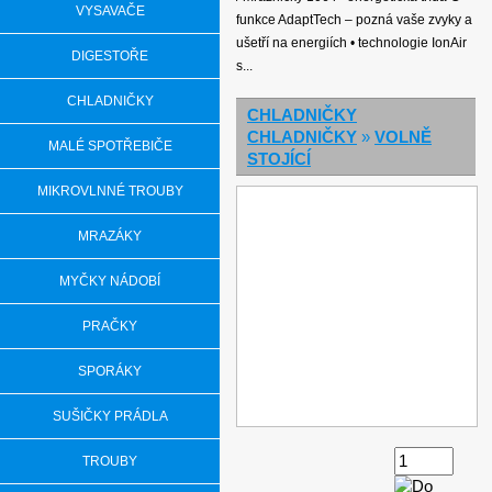
VYSAVAČE
funkce AdaptTech – pozná vaše zvyky a
ušetří na energiích • technologie IonAir
DIGESTOŘE
s...
CHLADNIČKY
CHLADNIČKY
CHLADNIČKY
»
VOLNĚ
MALÉ SPOTŘEBIČE
STOJÍCÍ
MIKROVLNNÉ TROUBY
MRAZÁKY
MYČKY NÁDOBÍ
PRAČKY
SPORÁKY
SUŠIČKY PRÁDLA
TROUBY