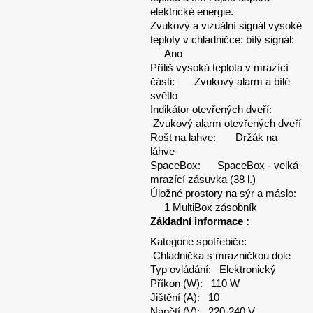
elektrické energie.
Zvukový a vizuální signál vysoké
teploty v chladničce: bílý signál:
Ano
Příliš vysoká teplota v mrazící
části: Zvukový alarm a bílé
světlo
Indikátor otevřených dveří:
Zvukový alarm otevřených dveří
Rošt na lahve: Držák na
láhve
SpaceBox: SpaceBox - velká
mrazící zásuvka (38 l.)
Úložné prostory na sýr a máslo:
1 MultiBox zásobník
Základní informace :
Kategorie spotřebiče:
Chladnička s mrazničkou dole
Typ ovládání: Elektronický
Příkon (W): 110 W
Jištění (A): 10
Napětí (V): 220-240 V