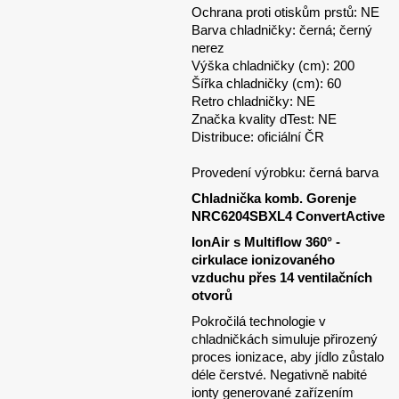
Ochrana proti otiskům prstů: NE
Barva chladničky: černá; černý
nerez
Výška chladničky (cm): 200
Šířka chladničky (cm): 60
Retro chladničky: NE
Značka kvality dTest: NE
Distribuce: oficiální ČR
Provedení výrobku: černá barva
Chladnička komb. Gorenje
NRC6204SBXL4 ConvertActive
IonAir s Multiflow 360° -
cirkulace ionizovaného
vzduchu přes 14 ventilačních
otvorů
Pokročilá technologie v
chladničkách simuluje přirozený
proces ionizace, aby jídlo zůstalo
déle čerstvé. Negativně nabité
ionty generované zařízením