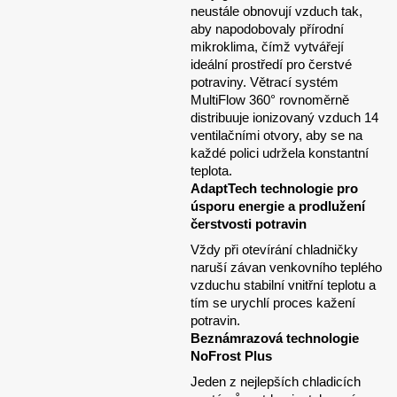
neustále obnovují vzduch tak,
aby napodobovaly přírodní
mikroklima, čímž vytvářejí
ideální prostředí pro čerstvé
potraviny. Větrací systém
MultiFlow 360° rovnoměrně
distribuuje ionizovaný vzduch 14
ventilačními otvory, aby se na
každé polici udržela konstantní
teplota.
AdaptTech technologie pro
úsporu energie a prodlužení
čerstvosti potravin
Vždy při otevírání chladničky
naruší závan venkovního teplého
vzduchu stabilní vnitřní teplotu a
tím se urychlí proces kažení
potravin.
Beznámrazová technologie
NoFrost Plus
Jeden z nejlepších chladicích