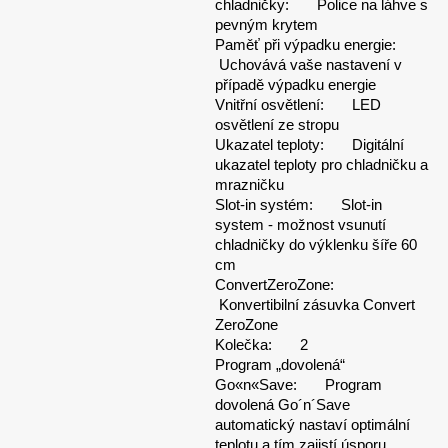
chladničky: Police na láhve s
pevným krytem
Paměť při výpadku energie:
Uchovává vaše nastavení v
případě výpadku energie
Vnitřní osvětlení: LED
osvětlení ze stropu
Ukazatel teploty: Digitální
ukazatel teploty pro chladničku a
mrazničku
Slot-in systém: Slot-in
system - možnost vsunutí
chladničky do výklenku šíře 60
cm
ConvertZeroZone:
Konvertibilní zásuvka Convert
ZeroZone
Kolečka: 2
Program „dovolená“
Go«n«Save: Program
dovolená Go´n´Save
automatický nastaví optimální
teplotu a tím zajistí úsporu