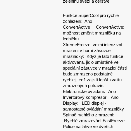
zeleninu svěží a čerstvé.
Funkce SuperCool pro rychlé
zchlazení: Ano
ConvertActive ConvertActive:
možnost změnit mrazničku na
ledničku
XtremeFreeze: velmi intenzivní
mrazení v horní zásuvce
mrazničky: Když je tato funkce
aktivována, jídlo umístěné ve
speciální zásuvce v mrazicí části
bude zmrazeno podstatně
rychleji, což zajistí lepší kvalitu
zmrazených potravin.
Elektronické ovládání: Ano
Invertorový kompresor: Ano
Display: LED displej -
samostatné ovládání mrazničky
Spínač rychlého zmrazení:
Rychlé zmrazování FastFreeze
Police na lahve ve dveřích