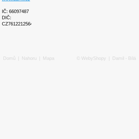
IČ: 66097487
DIČ:
CZ7612212564
Domů
|
Nahoru
|
Mapa
©
WebyShopy
| Damil - Bílá
stránek
|
Tisk
technika