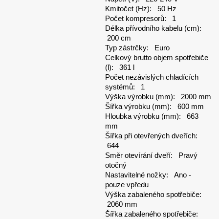
Kmitočet (Hz): 50 Hz
Počet kompresorů: 1
Délka přívodního kabelu (cm):
200 cm
Typ zástrčky: Euro
Celkový brutto objem spotřebiče
(l): 361 l
Počet nezávislých chladících
systémů: 1
Výška výrobku (mm): 2000 mm
Šířka výrobku (mm): 600 mm
Hloubka výrobku (mm): 663
mm
Šířka při otevřených dveřích:
644
Směr otevírání dveří: Pravý
otočný
Nastavitelné nožky: Ano -
pouze vpředu
Výška zabaleného spotřebiče:
2060 mm
Šířka zabaleného spotřebiče: