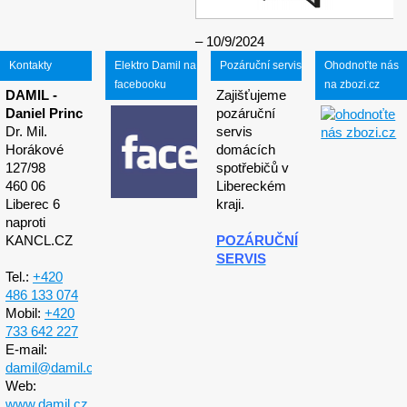
10/9/2024
Kontakty
Elektro Damil na
Pozáruční servis
Ohodnoťte nás
facebooku
na zbozi.cz
DAMIL -
Zajišťujeme
Daniel Princ
pozáruční
Dr. Mil.
servis
Horákové
domácích
127/98
spotřebičů v
460 06
Libereckém
Liberec 6
kraji.
naproti
KANCL.CZ
POZÁRUČNÍ
SERVIS
Tel.:
+420
486 133 074
Mobil:
+420
733 642 227
E-mail:
damil@damil.cz
Web:
www.damil.cz