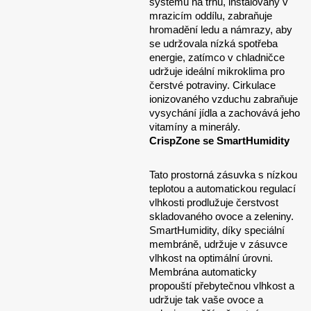
systémů na trhu, instalovaný v
mrazicím oddílu, zabraňuje
hromadění ledu a námrazy, aby
se udržovala nízká spotřeba
energie, zatímco v chladničce
udržuje ideální mikroklima pro
čerstvé potraviny. Cirkulace
ionizovaného vzduchu zabraňuje
vysychání jídla a zachovává jeho
vitamíny a minerály.
CrispZone se SmartHumidity
Tato prostorná zásuvka s nízkou
teplotou a automatickou regulací
vlhkosti prodlužuje čerstvost
skladovaného ovoce a zeleniny.
SmartHumidity, díky speciální
membráně, udržuje v zásuvce
vlhkost na optimální úrovni.
Membrána automaticky
propouští přebytečnou vlhkost a
udržuje tak vaše ovoce a