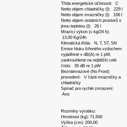
Třída energetické účinnosti: C
Netto objem chladničky (l): 229 l
Netto objem mrazničky (l): 106 l
Netto objem ostatních prostorů s
jinou teplotou (l): 26 l
Mrazící výkon (v kg/24 h):
13,00 Kg/24h
Klimatická třída: N, T, ST, SN
Emise hluku šířeného vzduchem
vyjádřené v dB(A) re 1 pW,
zaokrouhlené na nejbližší celé
číslo: 35 dB re 1 pW
Beznámrazové (No Frost)
provedení: V části mrazničky a
chladničky
Spínač pro rychlé zmrazení:
Ano
Rozměry výrobku:
Hmotnost (kg): 71.500
Výška (cm): 200.00