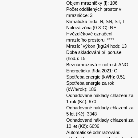
Objem mrazničky (l): 106
Počet oddělených prostor v
mrazničce: 3
Klimatická třída: N; SN; ST; T
Nulová zóna (0-3°C): NE
Hvězdičkové označení
mrazícího prostoru: ****
Mrazící výkon (kg/24 hod): 13
Doba skladování při poruše
(hod.): 15
Beznámrazová = nofrost: ANO
Energetická třída 2021: C
Spotřeba energie (kWh): 0.51
Spotřeba energie za rok
(kWh/rok): 186
Odhadované náklady chlazení za
1 rok (Kč): 670
Odhadované náklady chlazení za
5 let (Kč): 3348
Odhadované náklady chlazení za
10 let (Kč): 6696
Automatické odmrazování: