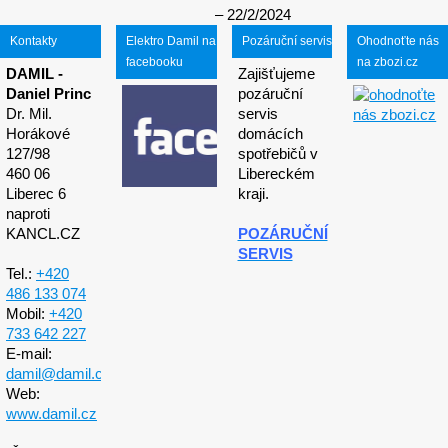
22/2/2024
Kontakty
Elektro Damil na
Pozáruční servis
Ohodnoťte nás
facebooku
na zbozi.cz
DAMIL -
Zajišťujeme
Daniel Princ
pozáruční
Dr. Mil.
servis
Horákové
domácích
127/98
spotřebičů v
460 06
Libereckém
Liberec 6
kraji.
naproti
KANCL.CZ
POZÁRUČNÍ
SERVIS
Tel.:
+420
486 133 074
Mobil:
+420
733 642 227
E-mail:
damil@damil.cz
Web:
www.damil.cz