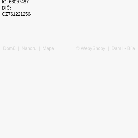
IČ: 66097487
DIČ:
CZ7612212564
Domů
|
Nahoru
|
Mapa
©
WebyShopy
| Damil - Bílá
stránek
|
Tisk
technika